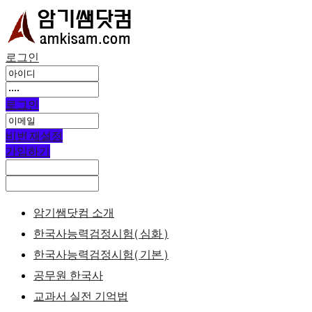
로그인
로그인
비번 재설정
가입하기
암기쌤닷컴 소개
한국사능력검정시험(심화)
한국사능력검정시험(기본)
공무원 한국사
교과서 실전 기억법