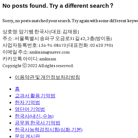
No posts found. Try a different search?
Sorry, no posts matched your search. Try again with some different keyw
상호명: 암기쌤 한국사 | 대표: 김재원 |
주소 : 서울특별시 송파구 오금로31길 42, 2층(방이동)
사업자등록번호: 136-95-08573 | 대표전화 : 02 420 7901
이메일 주소: amkisam@naver.com
카카오톡 아이디: amkisam
Copyright ⓒ 2022 All rights reserved.
이용약관 및 개인정보처리방침
홈
교과서 활용 기억법
한자 기억법
영단어 기억법
한국사(내신, 수능)
공무원 한국사 기억법
한국사능력검정시험(심화,기본)
문의 게시판