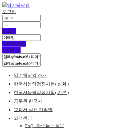
로그인
로그인
비번 재설정
가입하기
암기쌤닷컴 소개
한국사능력검정시험(심화)
한국사능력검정시험(기본)
공무원 한국사
교과서 실전 기억법
고객센터
FAQ – 자주묻는 질문