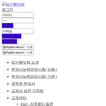
로그인
로그인
비번 재설정
가입하기
암기쌤닷컴 소개
한국사능력검정시험(심화)
한국사능력검정시험(기본)
공무원 한국사
교과서 실전 기억법
고객센터
FAQ – 자주묻는 질문