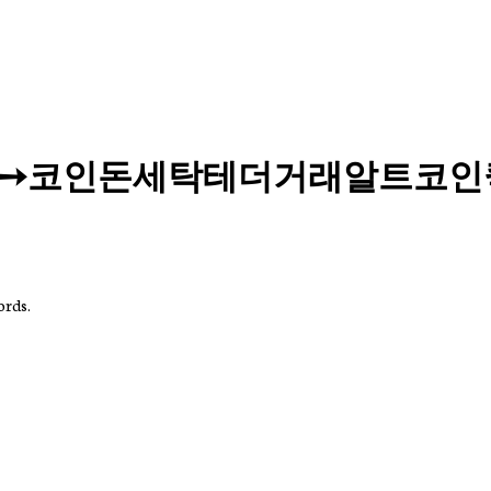
yri♢➙코인돈세탁테더거래알트코
ords.