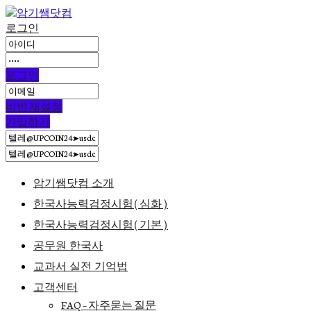
로그인
로그인
비번 재설정
가입하기
암기쌤닷컴 소개
한국사능력검정시험(심화)
한국사능력검정시험(기본)
공무원 한국사
교과서 실전 기억법
고객센터
FAQ – 자주묻는 질문