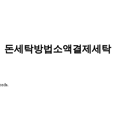
4⟡」돈세탁방법소액결제세탁
ords.