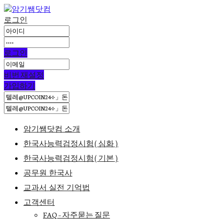
로그인
로그인
비번 재설정
가입하기
암기쌤닷컴 소개
한국사능력검정시험(심화)
한국사능력검정시험(기본)
공무원 한국사
교과서 실전 기억법
고객센터
FAQ – 자주묻는 질문