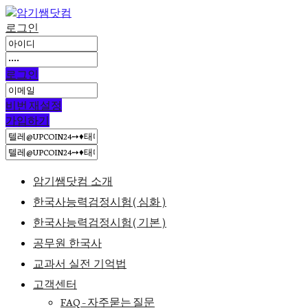
로그인
로그인
비번 재설정
가입하기
암기쌤닷컴 소개
한국사능력검정시험(심화)
한국사능력검정시험(기본)
공무원 한국사
교과서 실전 기억법
고객센터
FAQ – 자주묻는 질문