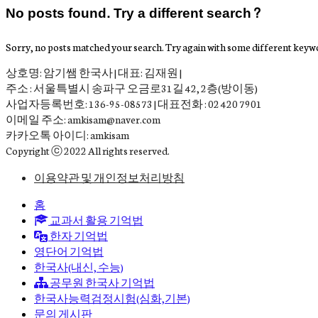
No posts found. Try a different search?
Sorry, no posts matched your search. Try again with some different keyw
상호명: 암기쌤 한국사 | 대표: 김재원 |
주소 : 서울특별시 송파구 오금로31길 42, 2층(방이동)
사업자등록번호: 136-95-08573 | 대표전화 : 02 420 7901
이메일 주소: amkisam@naver.com
카카오톡 아이디: amkisam
Copyright ⓒ 2022 All rights reserved.
이용약관 및 개인정보처리방침
홈
교과서 활용 기억법
한자 기억법
영단어 기억법
한국사(내신, 수능)
공무원 한국사 기억법
한국사능력검정시험(심화,기본)
문의 게시판