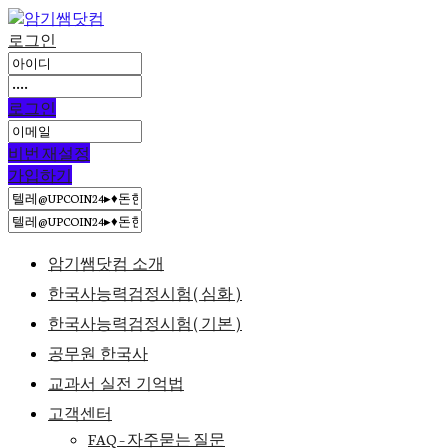
로그인
로그인
비번 재설정
가입하기
암기쌤닷컴 소개
한국사능력검정시험(심화)
한국사능력검정시험(기본)
공무원 한국사
교과서 실전 기억법
고객센터
FAQ – 자주묻는 질문