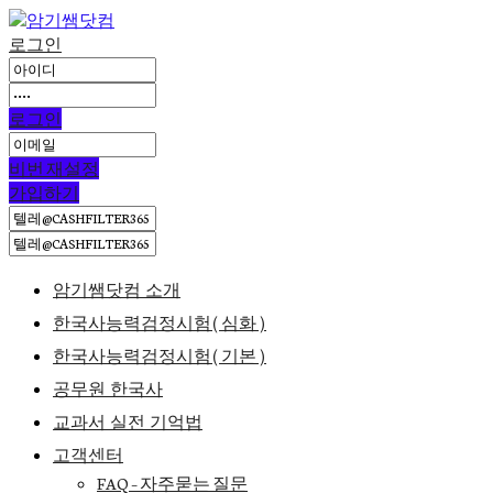
로그인
로그인
비번 재설정
가입하기
암기쌤닷컴 소개
한국사능력검정시험(심화)
한국사능력검정시험(기본)
공무원 한국사
교과서 실전 기억법
고객센터
FAQ – 자주묻는 질문