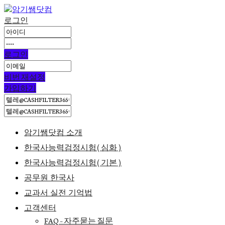
로그인
로그인
비번 재설정
가입하기
암기쌤닷컴 소개
한국사능력검정시험(심화)
한국사능력검정시험(기본)
공무원 한국사
교과서 실전 기억법
고객센터
FAQ – 자주묻는 질문