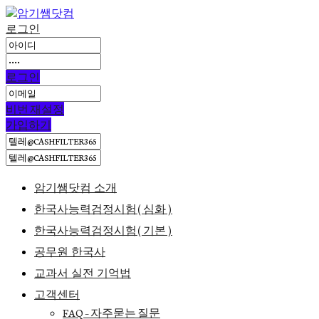
로그인
로그인
비번 재설정
가입하기
암기쌤닷컴 소개
한국사능력검정시험(심화)
한국사능력검정시험(기본)
공무원 한국사
교과서 실전 기억법
고객센터
FAQ – 자주묻는 질문