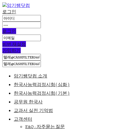
로그인
로그인
비번 재설정
가입하기
암기쌤닷컴 소개
한국사능력검정시험(심화)
한국사능력검정시험(기본)
공무원 한국사
교과서 실전 기억법
고객센터
FAQ – 자주묻는 질문