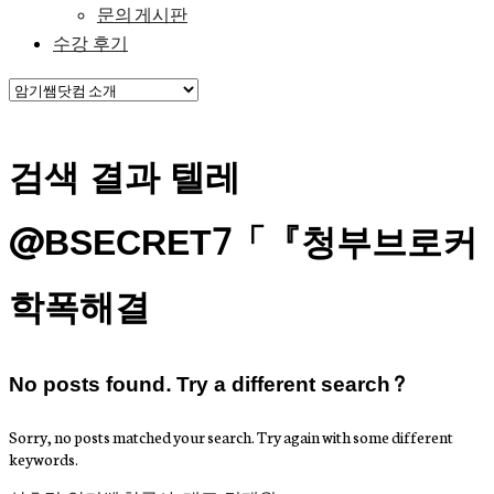
문의 게시판
수강 후기
검색 결과 텔레
@BSECRET7「『청부브로커
학폭해결
No posts found. Try a different search?
Sorry, no posts matched your search. Try again with some different
keywords.