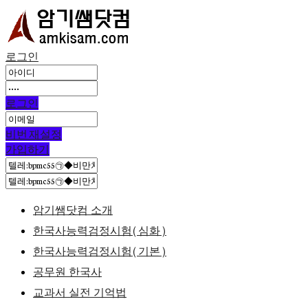
로그인
로그인
비번 재설정
가입하기
암기쌤닷컴 소개
한국사능력검정시험(심화)
한국사능력검정시험(기본)
공무원 한국사
교과서 실전 기억법