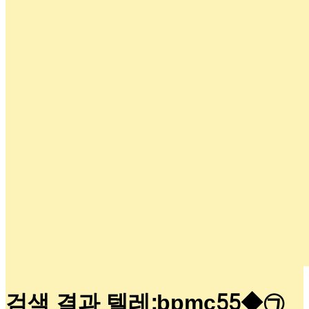
검색 결과 텔레:bpmc55◆㉠