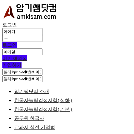
로그인
로그인
비번 재설정
가입하기
암기쌤닷컴 소개
한국사능력검정시험(심화)
한국사능력검정시험(기본)
공무원 한국사
교과서 실전 기억법